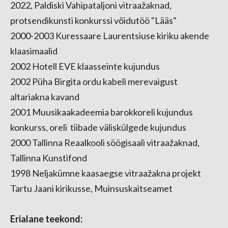
2022, Paldiski Vahipataljoni vitraažaknad,
protsendikunsti konkurssi võidutöö "Lääs"
2000-2003 Kuressaare Laurentsiuse kiriku akende
klaasimaalid
2002 Hotell EVE klaasseinte kujundus
2002 Püha Birgita ordu kabeli merevaigust
altariakna kavand
2001 Muusikaakadeemia barokkoreli kujundus
konkurss, oreli tiibade väliskülgede kujundus
2000 Tallinna Reaalkooli söögisaali vitraažaknad,
Tallinna Kunstifond
1998 Neljakümne kaasaegse vitraažakna projekt
Tartu Jaani kirikusse, Muinsuskaitseamet
Erialane teekond: