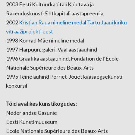
2003 Eesti Kultuurkapitali Kujutava ja
Rakenduskunsti Sihtkapitali aastapreemia
2002
Kristjan Raua nimeline medal Tartu Jaani kiriku
vitraažiprojekti eest
1998 Konrad Mäe nimeline medal
1997 Harpuun, galerii Vaal aastaauhind
1996 Graafika aastaauhind, Fondation de l’Ecole
Nationale Supérieure des Beaux-Arts
1995 Teine auhind Perriet-Jouët kaasaegsekunsti
konkursil
Töid avalikes kunstikogudes:
Nederlandse Gasunie
Eesti Kunstimuuseum
Ecole Nationale Supérieure des Beaux-Arts